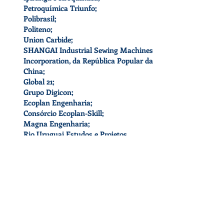
Petroquímica Triunfo;
Polibrasil;
Politeno;
Union Carbide;
SHANGAI Industrial Sewing Machines
Incorporation, da República Popular da
China;
Global 21;
Grupo Digicon;
Ecoplan Engenharia;
Consórcio Ecoplan-Skill;
Magna Engenharia;
Rio Uruguai Estudos e Projetos.
Forjas Taurus
*Empresas para as quais já foram
prestados serviços, ou
que patrocinaram os serviços prestados
às entidades empresariais.
Instituições de Fomento do